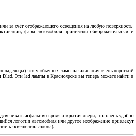
чили за счёт отображающего освещения на любую поверхность.
 активации, фары автомобиля принимали обворожительный и
товладельцы) что у обычных ламп накаливания очень короткий
ы Dled. Эти led лампы в Красноярске вы теперь можете найти в
дсвечивать асфальт во время открытия двери, что очень удобно
ящийся логотип автомобиля или другое изображение привлекут
нии к освещению салона).