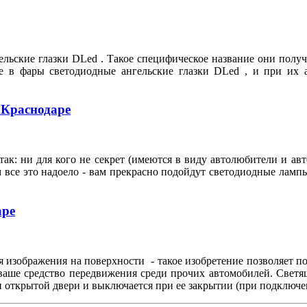
льские глазки DLed . Такое специфическое название они полу
ебе в фары светодиодные ангельские глазки DLed , и при их
 Краснодаре
ак: ни для кого не секрет (имеются в виду автолюбители и ав
м все это надоело - вам прекрасно подойдут светодиодные ламп
аре
 изображения на поверхности - такое изобретение позволяет по
 ваше средство передвижения среди прочих автомобилей. Свет
и открытой двери и выключается при ее закрытии (при подключе