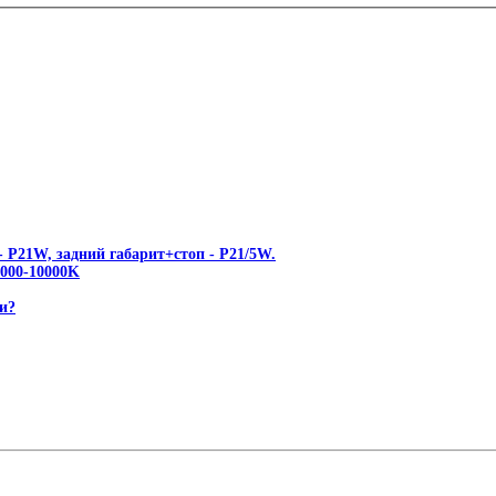
 P21W, задний габарит+стоп - P21/5W.
00-10000K
и?