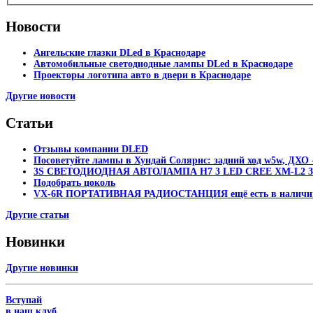
Новости
Ангельские глазки DLed в Краснодаре
Автомобильные светодиодные лампы DLed в Краснодаре
Проекторы логотипа авто в двери в Краснодаре
Другие новости
Статьи
Отзывы компании DLED
Посоветуйте лампы в Хундай Солярис: задний ход w5w, ДХО -
3S СВЕТОДИОДНАЯ АВТОЛАМПА H7 3 LED CREE XM-L2 30
Подобрать цоколь
VX-6R ПОРТАТИВНАЯ РАДИОСТАНЦИЯ ещё есть в наличи
Другие статьи
Новинки
Другие новинки
Вступай
в наш клуб