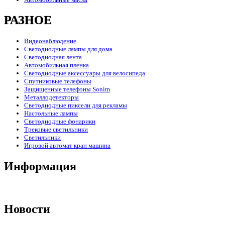
РАЗНОЕ
Видеонаблюдение
Светодиодные лампы для дома
Светодиодная лента
Автомобильная пленка
Светодиодные аксессуары для велосипеда
Спутниковые телефоны
Защищенные телефоны Sonim
Металлодетекторы
Светодиодные пиксели для рекламы
Настольные лампы
Светодиодные фонарики
Трековые светильники
Светильники
Игровой автомат кран машина
Информация
Новости