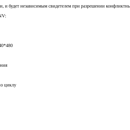
ли, и будет независимым свидетелем при разрешении конфликтн
NV:
40*480
ания
по циклу