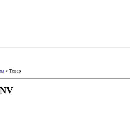
ры
> Товар
 NV