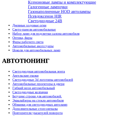
Ксеноновые лампы и комплектующие
Галогенные лампочки
Газонаполненные HOD автолампы
Псевдоксенон HIR
Cветодиодные 24B
Дневные ходовые огни
Свето-панели автомобильные
Набор ламп для подсветки салона автомобиля
Оптика, фары
Фары рабочего света
Автомобильные аксессуары
Цоколи для автомобильных ламп
АВТОТЮНИНГ
Светодиодная автомобильная лента
Ангельские глазки
Светодиодные 3d логотипы автомобилей
Автомобильные проекторы в двери
Гибкий неон автомобильный
Светодиодные колпачки
Бегущие строки для автомобилей.
Эквалайзеры на стекло автомобиля
Обманки для светодиодных автоламп
Дополнительные стоп-сигналы
Повторители указателей поворота