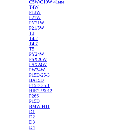
C5W/C10W 41мм
T4W
P13W
P21W
PY21W
P21/5W
T3
T4.2
T4.7
T5
PY24W
PSX26W
PSX24W
PW24W
P15D-25-3
BA15D
P15D-25-1
HIR2 / 9012
P26S
P15D
BMW H11
D1
D2
D3
D4