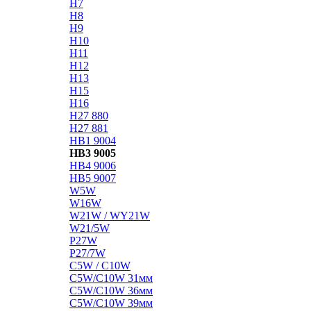
H7
H8
H9
H10
H11
H12
H13
H15
H16
H27 880
H27 881
HB1 9004
HB3 9005
HB4 9006
HB5 9007
W5W
W16W
W21W / WY21W
W21/5W
P27W
P27/7W
C5W / C10W
C5W/C10W 31мм
C5W/C10W 36мм
C5W/C10W 39мм