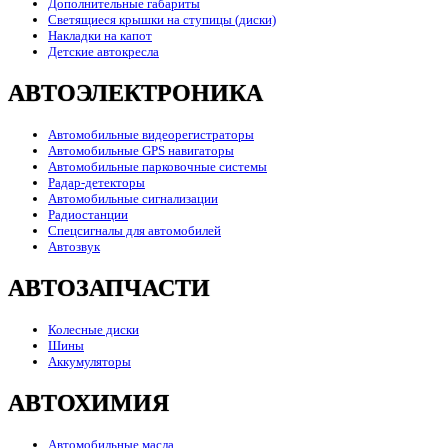
Дополнительные габариты
Светящиеся крышки на ступицы (диски)
Накладки на капот
Детские автокресла
АВТОЭЛЕКТРОНИКА
Автомобильные видеорегистраторы
Автомобильные GPS навигаторы
Автомобильные парковочные системы
Радар-детекторы
Автомобильные сигнализации
Радиостанции
Спецсигналы для автомобилей
Автозвук
АВТОЗАПЧАСТИ
Колесные диски
Шины
Аккумуляторы
АВТОХИМИЯ
Автомобильные масла