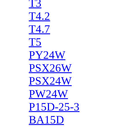
T3
T4.2
T4.7
T5
PY24W
PSX26W
PSX24W
PW24W
P15D-25-3
BA15D