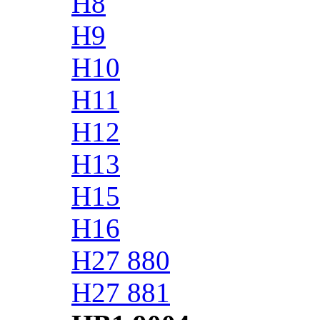
H8
H9
H10
H11
H12
H13
H15
H16
H27 880
H27 881