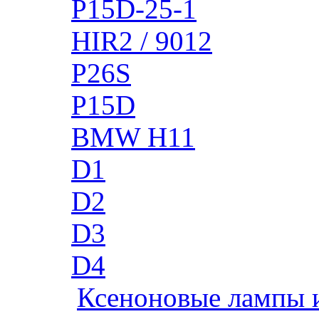
P15D-25-1
HIR2 / 9012
P26S
P15D
BMW H11
D1
D2
D3
D4
Ксеноновые лампы 