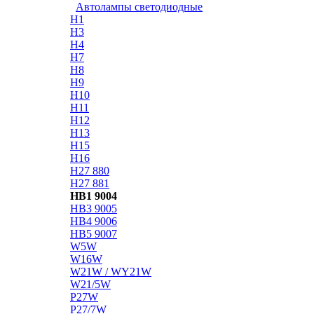
Автолампы светодиодные
H1
H3
H4
H7
H8
H9
H10
H11
H12
H13
H15
H16
H27 880
H27 881
HB1 9004
HB3 9005
HB4 9006
HB5 9007
W5W
W16W
W21W / WY21W
W21/5W
P27W
P27/7W