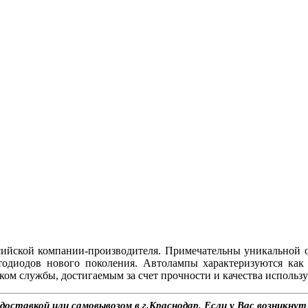
ссийской компании-производителя. Примечательны уникальной
одиодов нового поколения. Автолампы характеризуются ка
ом службы, достигаемым за счет прочности и качества использ
оставкой или самовывозом в г.Краснодар. Если у Вас возникнут