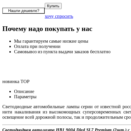
хочу спросить
Почему надо покупать у нас
Мы гарантируем самые низкие цены
Оплата при получении
Самовывоз из пункта выдачи заказов бесплатно
новинка
TOP
Описание
Параметры
Светодиодные автомобильные лампы серии
от известной ро
нити накаливания из высокомощных суперсовременных свет
освещение всей дорожной полосы, так и продолжительным срок
Светодиодная автолампа HB1 9004 Dled SL7 Premium (2шт.) с д