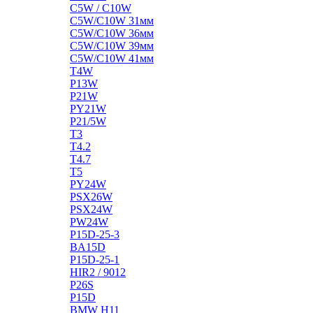
C5W / C10W
C5W/C10W 31мм
C5W/C10W 36мм
C5W/C10W 39мм
C5W/C10W 41мм
T4W
P13W
P21W
PY21W
P21/5W
T3
T4.2
T4.7
T5
PY24W
PSX26W
PSX24W
PW24W
P15D-25-3
BA15D
P15D-25-1
HIR2 / 9012
P26S
P15D
BMW H11