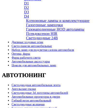
D1
D2
D3
D4
Ксеноновые лампы и комплектующие
Галогенные лампочки
Газонаполненные HOD автолампы
Псевдоксенон HIR
Cветодиодные 24B
Дневные ходовые огни
Свето-панели автомобильные
Набор ламп для подсветки салона автомобиля
Оптика, фары
Фары рабочего света
Автомобильные аксессуары
Цоколи для автомобильных ламп
АВТОТЮНИНГ
Светодиодная автомобильная лента
Ангельские глазки
Светодиодные 3d логотипы автомобилей
Автомобильные проекторы в двери
Гибкий неон автомобильный
Светодиодные колпачки