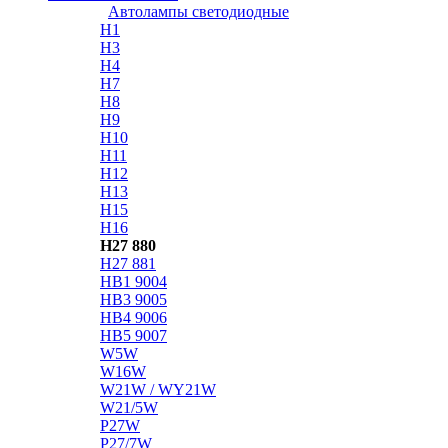
Автолампы светодиодные
H1
H3
H4
H7
H8
H9
H10
H11
H12
H13
H15
H16
H27 880
H27 881
HB1 9004
HB3 9005
HB4 9006
HB5 9007
W5W
W16W
W21W / WY21W
W21/5W
P27W
P27/7W