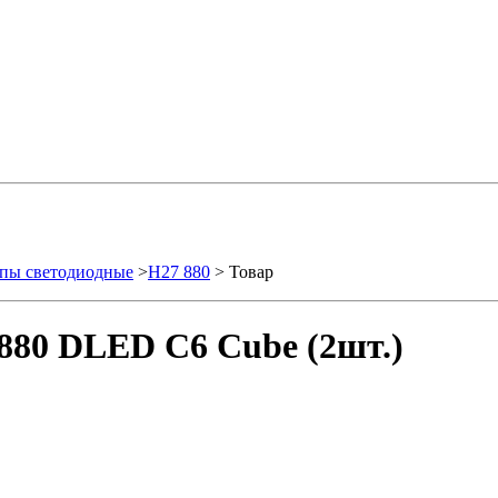
пы светодиодные
>
H27 880
> Товар
880 DLED С6 Cube (2шт.)