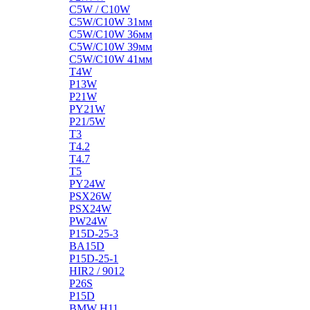
C5W / C10W
C5W/C10W 31мм
C5W/C10W 36мм
C5W/C10W 39мм
C5W/C10W 41мм
T4W
P13W
P21W
PY21W
P21/5W
T3
T4.2
T4.7
T5
PY24W
PSX26W
PSX24W
PW24W
P15D-25-3
BA15D
P15D-25-1
HIR2 / 9012
P26S
P15D
BMW H11