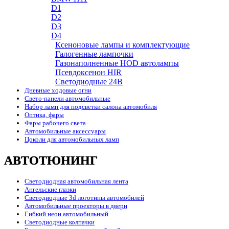
D1
D2
D3
D4
Ксеноновые лампы и комплектующие
Галогенные лампочки
Газонаполненные HOD автолампы
Псевдоксенон HIR
Cветодиодные 24B
Дневные ходовые огни
Свето-панели автомобильные
Набор ламп для подсветки салона автомобиля
Оптика, фары
Фары рабочего света
Автомобильные аксессуары
Цоколи для автомобильных ламп
АВТОТЮНИНГ
Светодиодная автомобильная лента
Ангельские глазки
Светодиодные 3d логотипы автомобилей
Автомобильные проекторы в двери
Гибкий неон автомобильный
Светодиодные колпачки