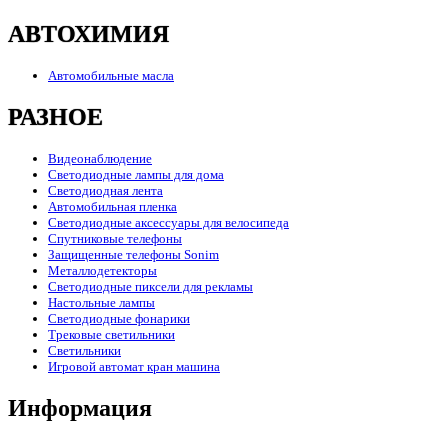
АВТОХИМИЯ
Автомобильные масла
РАЗНОЕ
Видеонаблюдение
Светодиодные лампы для дома
Светодиодная лента
Автомобильная пленка
Светодиодные аксессуары для велосипеда
Спутниковые телефоны
Защищенные телефоны Sonim
Металлодетекторы
Светодиодные пиксели для рекламы
Настольные лампы
Светодиодные фонарики
Трековые светильники
Светильники
Игровой автомат кран машина
Информация