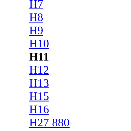
H7
H8
H9
H10
H11
H12
H13
H15
H16
H27 880