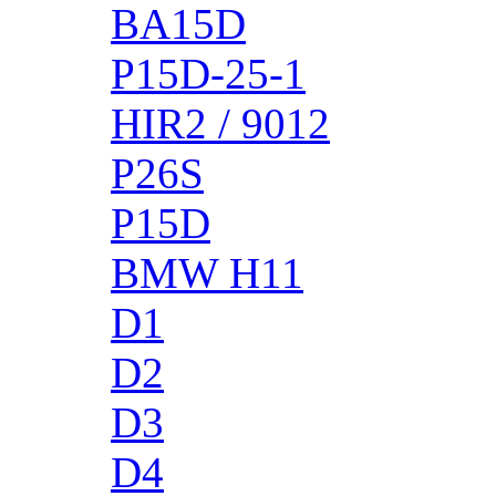
BA15D
P15D-25-1
HIR2 / 9012
P26S
P15D
BMW H11
D1
D2
D3
D4