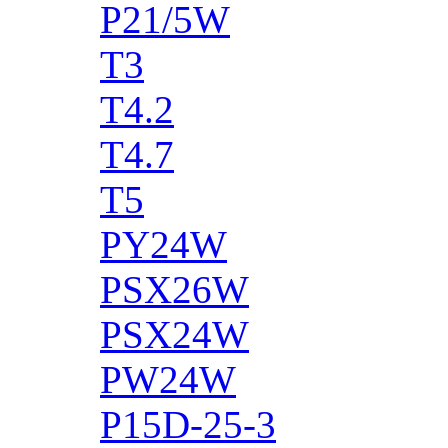
P21/5W
T3
T4.2
T4.7
T5
PY24W
PSX26W
PSX24W
PW24W
P15D-25-3