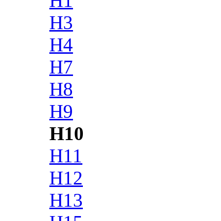
H1
H3
H4
H7
H8
H9
H10
H11
H12
H13