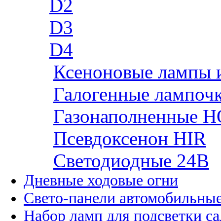
D2
D3
D4
Ксеноновые лампы 
Галогенные лампоч
Газонаполненные H
Псевдоксенон HIR
Cветодиодные 24B
Дневные ходовые огни
Свето-панели автомобильны
Набор ламп для подсветки с