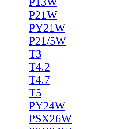
P13W
P21W
PY21W
P21/5W
T3
T4.2
T4.7
T5
PY24W
PSX26W