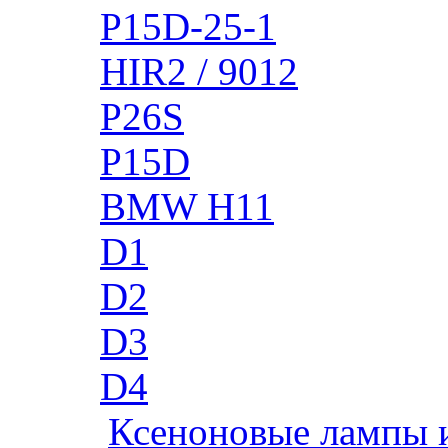
P15D-25-1
HIR2 / 9012
P26S
P15D
BMW H11
D1
D2
D3
D4
Ксеноновые лампы 