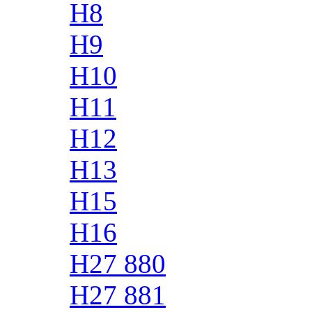
H8
H9
H10
H11
H12
H13
H15
H16
H27 880
H27 881