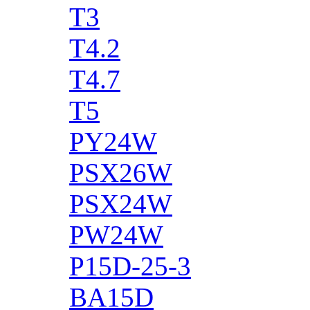
T3
T4.2
T4.7
T5
PY24W
PSX26W
PSX24W
PW24W
P15D-25-3
BA15D