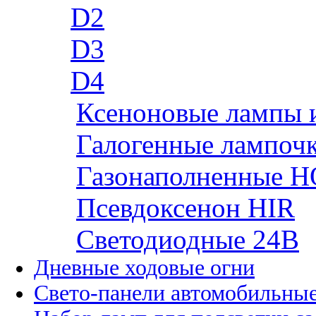
D2
D3
D4
Ксеноновые лампы 
Галогенные лампоч
Газонаполненные H
Псевдоксенон HIR
Cветодиодные 24B
Дневные ходовые огни
Свето-панели автомобильны