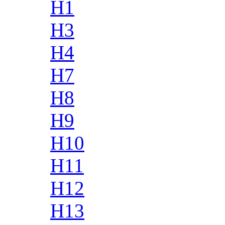
H1
H3
H4
H7
H8
H9
H10
H11
H12
H13