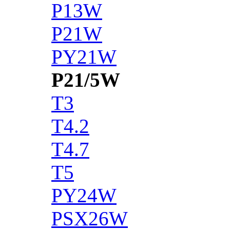
P13W
P21W
PY21W
P21/5W
T3
T4.2
T4.7
T5
PY24W
PSX26W