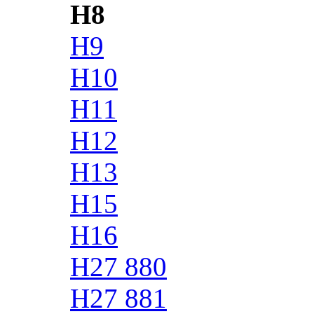
H8
H9
H10
H11
H12
H13
H15
H16
H27 880
H27 881