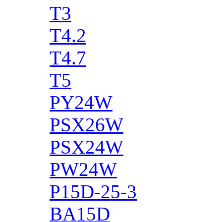
T3
T4.2
T4.7
T5
PY24W
PSX26W
PSX24W
PW24W
P15D-25-3
BA15D