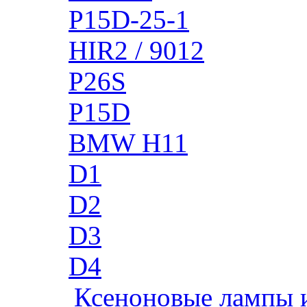
P15D-25-1
HIR2 / 9012
P26S
P15D
BMW H11
D1
D2
D3
D4
Ксеноновые лампы 