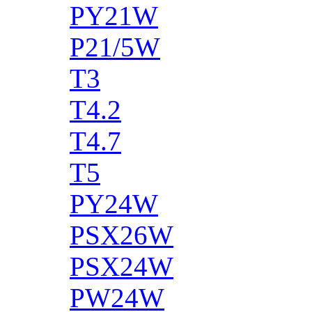
PY21W
P21/5W
T3
T4.2
T4.7
T5
PY24W
PSX26W
PSX24W
PW24W