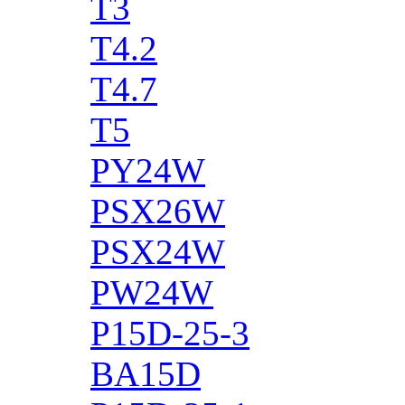
T3
T4.2
T4.7
T5
PY24W
PSX26W
PSX24W
PW24W
P15D-25-3
BA15D