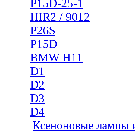
P15D-25-1
HIR2 / 9012
P26S
P15D
BMW H11
D1
D2
D3
D4
Ксеноновые лампы 