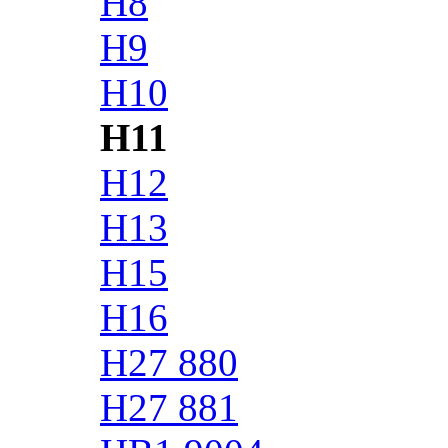
H8
H9
H10
H11
H12
H13
H15
H16
H27 880
H27 881