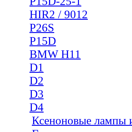
P15D-25-1
HIR2 / 9012
P26S
P15D
BMW H11
D1
D2
D3
D4
Ксеноновые лампы 