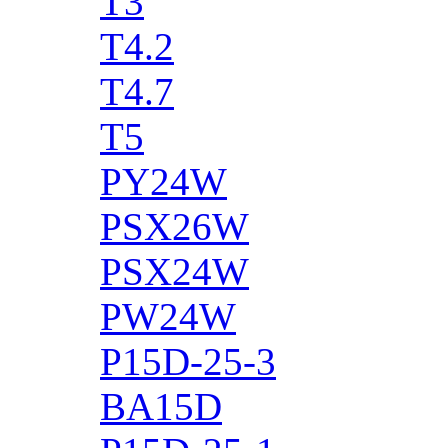
T3
T4.2
T4.7
T5
PY24W
PSX26W
PSX24W
PW24W
P15D-25-3
BA15D