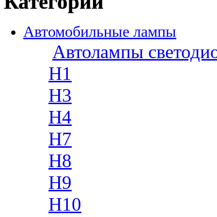
Категории
Автомобильные лампы
Автолампы светоди
H1
H3
H4
H7
H8
H9
H10