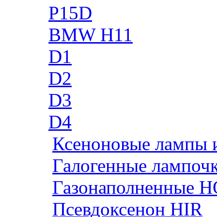
P15D
BMW H11
D1
D2
D3
D4
Ксеноновые лампы 
Галогенные лампоч
Газонаполненные H
Псевдоксенон HIR