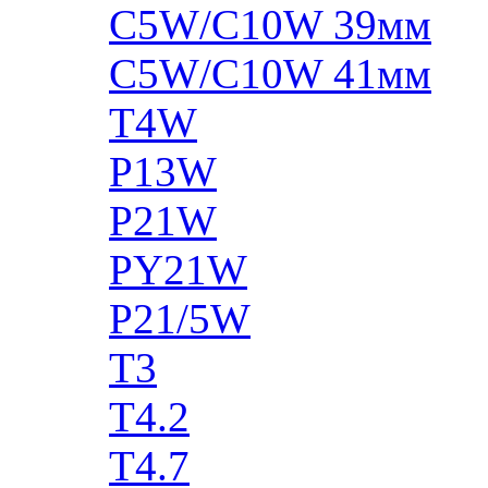
C5W/C10W 39мм
C5W/C10W 41мм
T4W
P13W
P21W
PY21W
P21/5W
T3
T4.2
T4.7