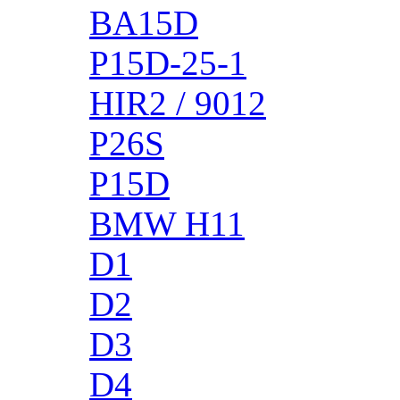
BA15D
P15D-25-1
HIR2 / 9012
P26S
P15D
BMW H11
D1
D2
D3
D4