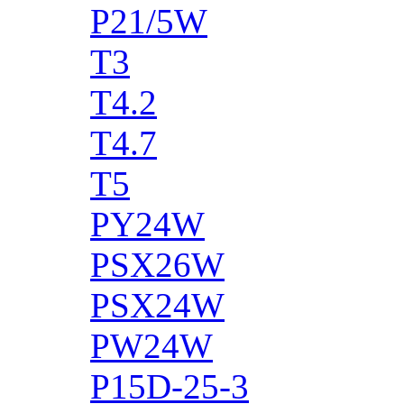
P21/5W
T3
T4.2
T4.7
T5
PY24W
PSX26W
PSX24W
PW24W
P15D-25-3