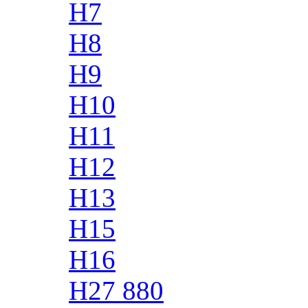
H7
H8
H9
H10
H11
H12
H13
H15
H16
H27 880