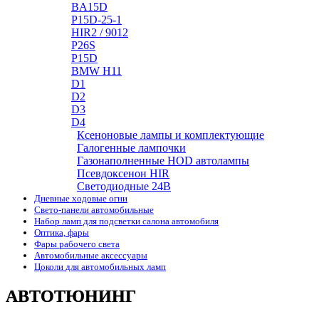
BA15D
P15D-25-1
HIR2 / 9012
P26S
P15D
BMW H11
D1
D2
D3
D4
Ксеноновые лампы и комплектующие
Галогенные лампочки
Газонаполненные HOD автолампы
Псевдоксенон HIR
Cветодиодные 24B
Дневные ходовые огни
Свето-панели автомобильные
Набор ламп для подсветки салона автомобиля
Оптика, фары
Фары рабочего света
Автомобильные аксессуары
Цоколи для автомобильных ламп
АВТОТЮНИНГ