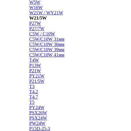
W5W
W16W
W21W / WY21W
W21/5W
P27W
P27/7W
C5W / C10W
C5W/C10W 31мм
C5W/C10W 36мм
C5W/C10W 39мм
C5W/C10W 41мм
T4W
P13W
P21W
PY21W
P21/5W
T3
T4.2
T4.7
T5
PY24W
PSX26W
PSX24W
PW24W
P15D-25-3