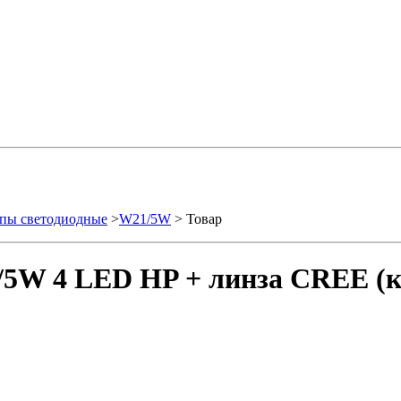
пы светодиодные
>
W21/5W
> Товар
5W 4 LED HP + линза CREE (кр