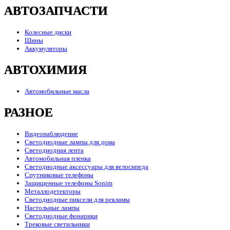
АВТОЗАПЧАСТИ
Колесные диски
Шины
Аккумуляторы
АВТОХИМИЯ
Автомобильные масла
РАЗНОЕ
Видеонаблюдение
Светодиодные лампы для дома
Светодиодная лента
Автомобильная пленка
Светодиодные аксессуары для велосипеда
Спутниковые телефоны
Защищенные телефоны Sonim
Металлодетекторы
Светодиодные пиксели для рекламы
Настольные лампы
Светодиодные фонарики
Трековые светильники