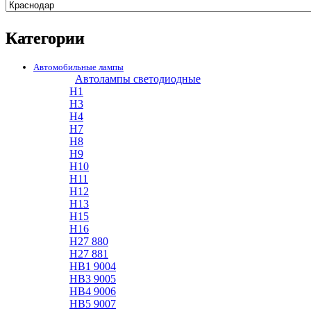
Категории
Автомобильные лампы
Автолампы светодиодные
H1
H3
H4
H7
H8
H9
H10
H11
H12
H13
H15
H16
H27 880
H27 881
HB1 9004
HB3 9005
HB4 9006
HB5 9007