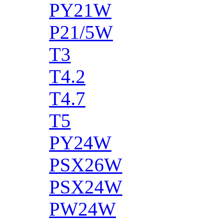
PY21W
P21/5W
T3
T4.2
T4.7
T5
PY24W
PSX26W
PSX24W
PW24W