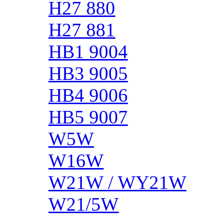
H27 880
H27 881
HB1 9004
HB3 9005
HB4 9006
HB5 9007
W5W
W16W
W21W / WY21W
W21/5W