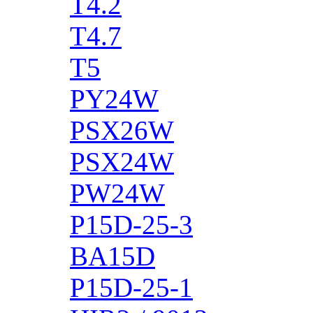
T4.2
T4.7
T5
PY24W
PSX26W
PSX24W
PW24W
P15D-25-3
BA15D
P15D-25-1