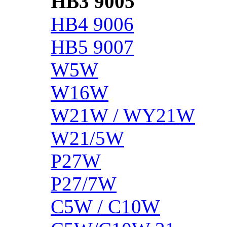
HB3 9005
HB4 9006
HB5 9007
W5W
W16W
W21W / WY21W
W21/5W
P27W
P27/7W
C5W / C10W