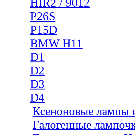
HIR2 / 9012
P26S
P15D
BMW H11
D1
D2
D3
D4
Ксеноновые лампы 
Галогенные лампоч