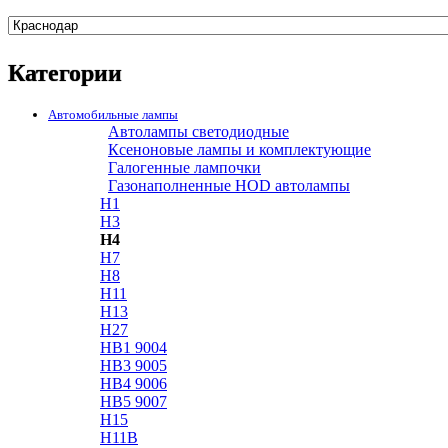
Категории
Автомобильные лампы
Автолампы светодиодные
Ксеноновые лампы и комплектующие
Галогенные лампочки
Газонаполненные HOD автолампы
H1
H3
H4
H7
H8
H11
H13
H27
HB1 9004
HB3 9005
HB4 9006
HB5 9007
H15
H11B