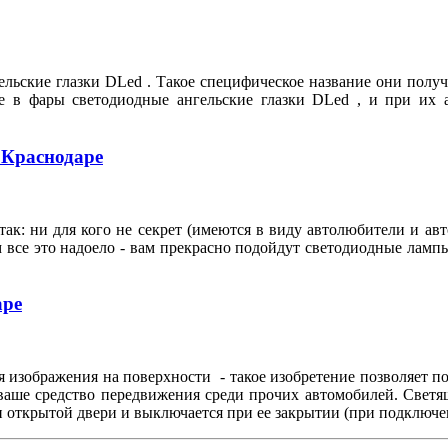
льские глазки DLed . Такое специфическое название они полу
ебе в фары светодиодные ангельские глазки DLed , и при их
 Краснодаре
ак: ни для кого не секрет (имеются в виду автолюбители и ав
м все это надоело - вам прекрасно подойдут светодиодные ламп
аре
 изображения на поверхности - такое изобретение позволяет по
 ваше средство передвижения среди прочих автомобилей. Свет
и открытой двери и выключается при ее закрытии (при подключе