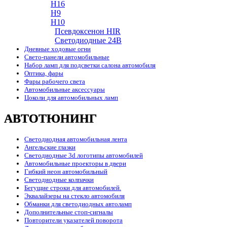
H16
H9
H10
Псевдоксенон HIR
Cветодиодные 24B
Дневные ходовые огни
Свето-панели автомобильные
Набор ламп для подсветки салона автомобиля
Оптика, фары
Фары рабочего света
Автомобильные аксессуары
Цоколи для автомобильных ламп
АВТОТЮНИНГ
Светодиодная автомобильная лента
Ангельские глазки
Светодиодные 3d логотипы автомобилей
Автомобильные проекторы в двери
Гибкий неон автомобильный
Светодиодные колпачки
Бегущие строки для автомобилей.
Эквалайзеры на стекло автомобиля
Обманки для светодиодных автоламп
Дополнительные стоп-сигналы
Повторители указателей поворота