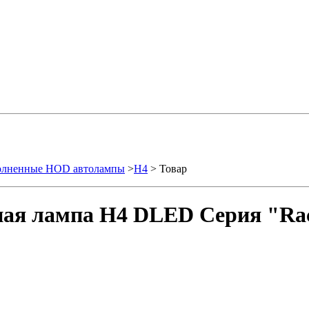
олненные HOD автолампы
>
H4
> Товар
ая лампа H4 DLED Серия "Rac