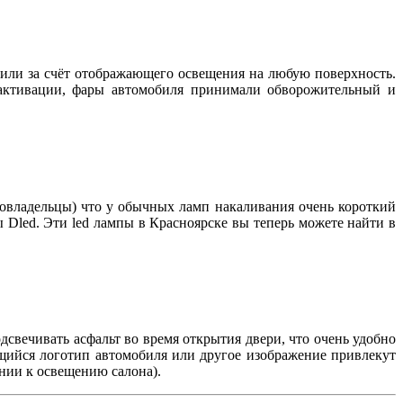
чили за счёт отображающего освещения на любую поверхность.
 активации, фары автомобиля принимали обворожительный и
товладельцы) что у обычных ламп накаливания очень короткий
ы Dled. Эти led лампы в Красноярске вы теперь можете найти в
дсвечивать асфальт во время открытия двери, что очень удобно
ящийся логотип автомобиля или другое изображение привлекут
нии к освещению салона).