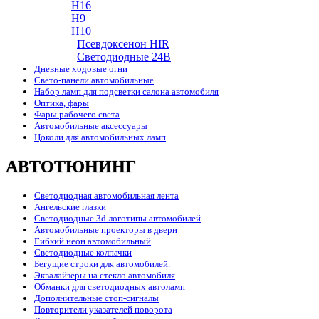
H16
H9
H10
Псевдоксенон HIR
Cветодиодные 24B
Дневные ходовые огни
Свето-панели автомобильные
Набор ламп для подсветки салона автомобиля
Оптика, фары
Фары рабочего света
Автомобильные аксессуары
Цоколи для автомобильных ламп
АВТОТЮНИНГ
Светодиодная автомобильная лента
Ангельские глазки
Светодиодные 3d логотипы автомобилей
Автомобильные проекторы в двери
Гибкий неон автомобильный
Светодиодные колпачки
Бегущие строки для автомобилей.
Эквалайзеры на стекло автомобиля
Обманки для светодиодных автоламп
Дополнительные стоп-сигналы
Повторители указателей поворота