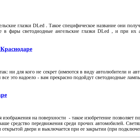
льские глазки DLed . Такое специфическое название они полу
ебе в фары светодиодные ангельские глазки DLed , и при их
 Краснодаре
ак: ни для кого не секрет (имеются в виду автолюбители и ав
м все это надоело - вам прекрасно подойдут светодиодные ламп
аре
 изображения на поверхности - такое изобретение позволяет по
 ваше средство передвижения среди прочих автомобилей. Свет
и открытой двери и выключается при ее закрытии (при подключе