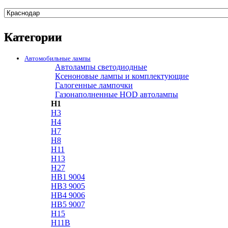
Категории
Автомобильные лампы
Автолампы светодиодные
Ксеноновые лампы и комплектующие
Галогенные лампочки
Газонаполненные HOD автолампы
H1
H3
H4
H7
H8
H11
H13
H27
HB1 9004
HB3 9005
HB4 9006
HB5 9007
H15
H11B