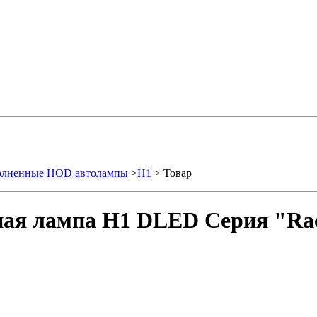
олненные HOD автолампы
>
H1
> Товар
ая лампа H1 DLED Серия "Rac