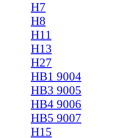
H7
H8
H11
H13
H27
HB1 9004
HB3 9005
HB4 9006
HB5 9007
H15