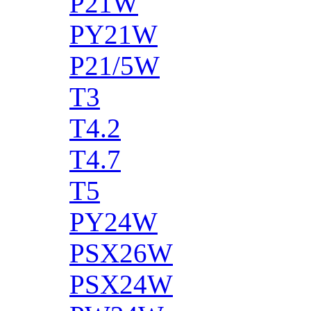
P21W
PY21W
P21/5W
T3
T4.2
T4.7
T5
PY24W
PSX26W
PSX24W