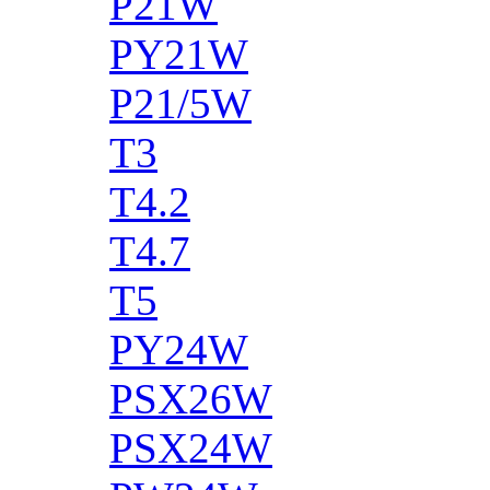
P21W
PY21W
P21/5W
T3
T4.2
T4.7
T5
PY24W
PSX26W
PSX24W