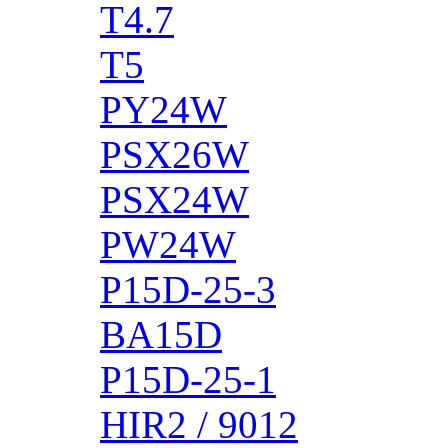
T4.7
T5
PY24W
PSX26W
PSX24W
PW24W
P15D-25-3
BA15D
P15D-25-1
HIR2 / 9012