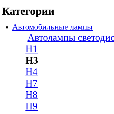
Категории
Автомобильные лампы
Автолампы светоди
H1
H3
H4
H7
H8
H9