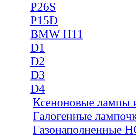
P26S
P15D
BMW H11
D1
D2
D3
D4
Ксеноновые лампы 
Галогенные лампоч
Газонаполненные H