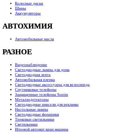
Колесные диски
Шины
Аккумуляторы
АВТОХИМИЯ
Автомобильные масла
РАЗНОЕ
Видеонаблюдение
Светодиодные лампы для дома
Светодиодная лента
Автомобильная пленка
Светодиодные аксессуары для велосипеда
Спутниковые телефоны
Защищенные телефоны Sonim
Металлодетекторы
Светодиодные пиксели для рекламы
Настольные лампы
Светодиодные фонарики
Трековые светильники
Светильники
Игровой автомат кран машина