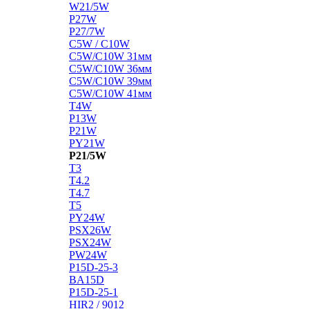
W21/5W
P27W
P27/7W
C5W / C10W
C5W/C10W 31мм
C5W/C10W 36мм
C5W/C10W 39мм
C5W/C10W 41мм
T4W
P13W
P21W
PY21W
P21/5W
T3
T4.2
T4.7
T5
PY24W
PSX26W
PSX24W
PW24W
P15D-25-3
BA15D
P15D-25-1
HIR2 / 9012