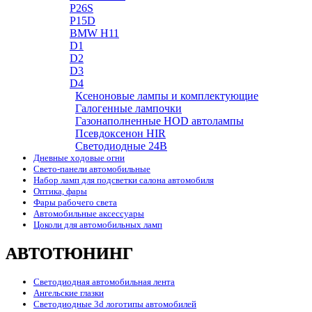
P26S
P15D
BMW H11
D1
D2
D3
D4
Ксеноновые лампы и комплектующие
Галогенные лампочки
Газонаполненные HOD автолампы
Псевдоксенон HIR
Cветодиодные 24B
Дневные ходовые огни
Свето-панели автомобильные
Набор ламп для подсветки салона автомобиля
Оптика, фары
Фары рабочего света
Автомобильные аксессуары
Цоколи для автомобильных ламп
АВТОТЮНИНГ
Светодиодная автомобильная лента
Ангельские глазки
Светодиодные 3d логотипы автомобилей