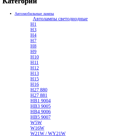
Категории
Автомобильные лампы
Автолампы светодиодные
H1
H3
H4
H7
H8
H9
H10
H11
H12
H13
H15
H16
H27 880
H27 881
HB1 9004
HB3 9005
HB4 9006
HB5 9007
W5W
W16W
W21W / WY21W