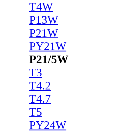
T4W
P13W
P21W
PY21W
P21/5W
T3
T4.2
T4.7
T5
PY24W