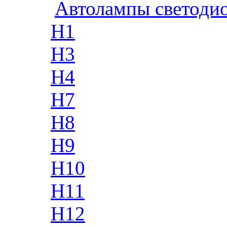
Автолампы светоди
H1
H3
H4
H7
H8
H9
H10
H11
H12