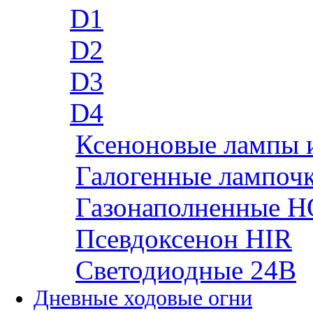
D1
D2
D3
D4
Ксеноновые лампы 
Галогенные лампоч
Газонаполненные H
Псевдоксенон HIR
Cветодиодные 24B
Дневные ходовые огни