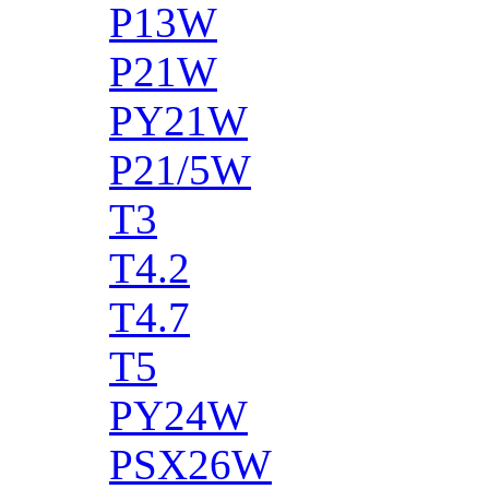
P13W
P21W
PY21W
P21/5W
T3
T4.2
T4.7
T5
PY24W
PSX26W