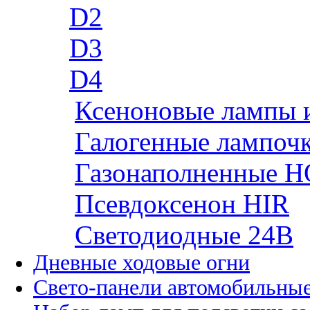
D2
D3
D4
Ксеноновые лампы 
Галогенные лампоч
Газонаполненные H
Псевдоксенон HIR
Cветодиодные 24B
Дневные ходовые огни
Свето-панели автомобильны