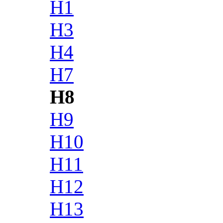
H1
H3
H4
H7
H8
H9
H10
H11
H12
H13