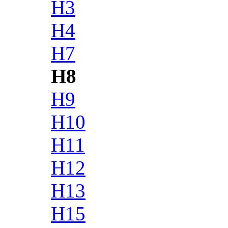
H3
H4
H7
H8
H9
H10
H11
H12
H13
H15