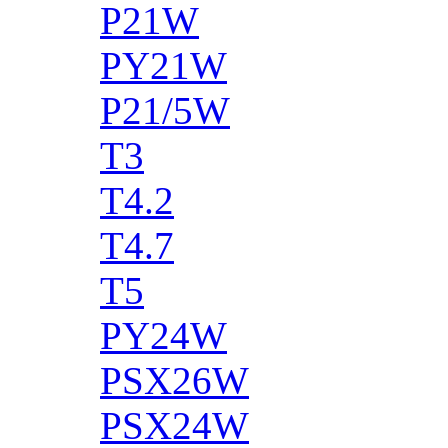
P21W
PY21W
P21/5W
T3
T4.2
T4.7
T5
PY24W
PSX26W
PSX24W