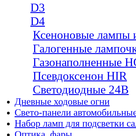
D3
D4
Ксеноновые лампы 
Галогенные лампоч
Газонаполненные H
Псевдоксенон HIR
Cветодиодные 24B
Дневные ходовые огни
Свето-панели автомобильны
Набор ламп для подсветки с
Оптика, фары