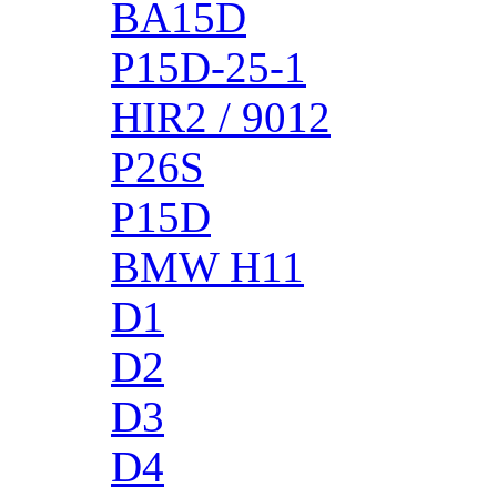
BA15D
P15D-25-1
HIR2 / 9012
P26S
P15D
BMW H11
D1
D2
D3
D4