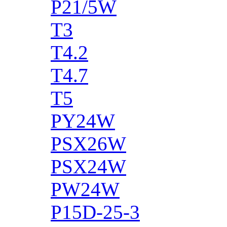
P21/5W
T3
T4.2
T4.7
T5
PY24W
PSX26W
PSX24W
PW24W
P15D-25-3