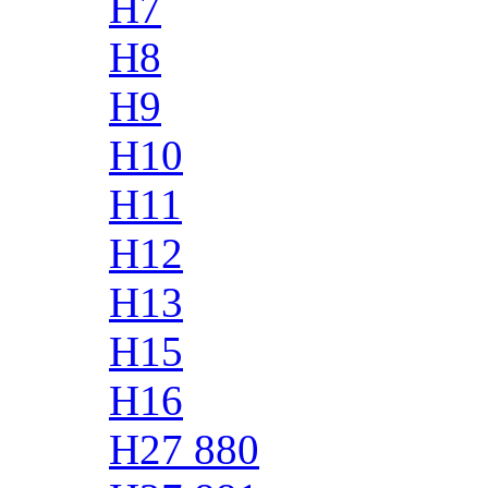
H7
H8
H9
H10
H11
H12
H13
H15
H16
H27 880