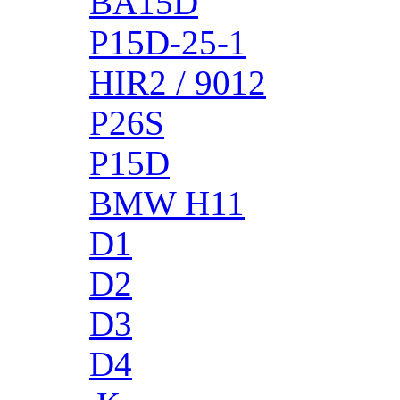
BA15D
P15D-25-1
HIR2 / 9012
P26S
P15D
BMW H11
D1
D2
D3
D4