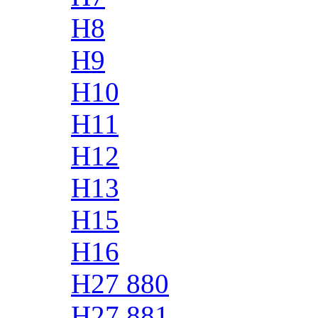
H8
H9
H10
H11
H12
H13
H15
H16
H27 880
H27 881