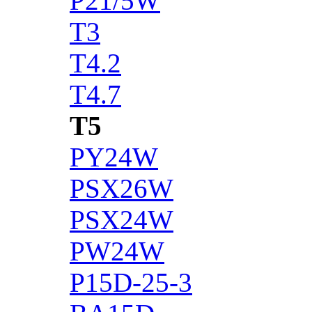
P21/5W
T3
T4.2
T4.7
T5
PY24W
PSX26W
PSX24W
PW24W
P15D-25-3