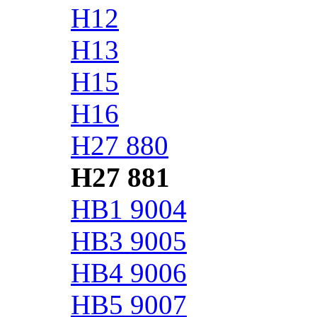
H12
H13
H15
H16
H27 880
H27 881
HB1 9004
HB3 9005
HB4 9006
HB5 9007