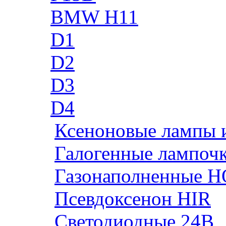
BMW H11
D1
D2
D3
D4
Ксеноновые лампы 
Галогенные лампоч
Газонаполненные H
Псевдоксенон HIR
Cветодиодные 24B