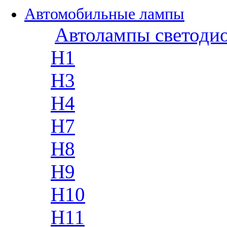
Автомобильные лампы
Автолампы светоди
H1
H3
H4
H7
H8
H9
H10
H11