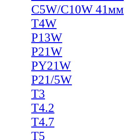
C5W/C10W 41мм
T4W
P13W
P21W
PY21W
P21/5W
T3
T4.2
T4.7
T5