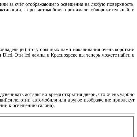
чили за счёт отображающего освещения на любую поверхность.
 активации, фары автомобиля принимали обворожительный и
товладельцы) что у обычных ламп накаливания очень короткий
ы Dled. Эти led лампы в Красноярске вы теперь можете найти в
дсвечивать асфальт во время открытия двери, что очень удобно
ящийся логотип автомобиля или другое изображение привлекут
нии к освещению салона).