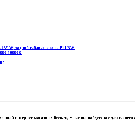
 P21W, задний габарит+стоп - P21/5W.
00-10000K
и?
менный интернет-магазин siliren.ru, у нас вы найдете все для вашего