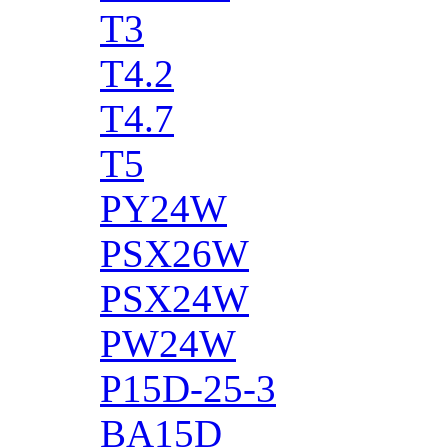
T3
T4.2
T4.7
T5
PY24W
PSX26W
PSX24W
PW24W
P15D-25-3
BA15D