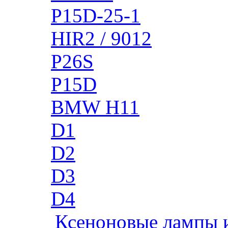
P15D-25-1
HIR2 / 9012
P26S
P15D
BMW H11
D1
D2
D3
D4
Ксеноновые лампы 