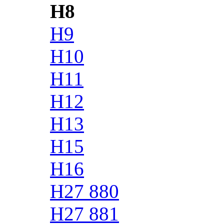
H8
H9
H10
H11
H12
H13
H15
H16
H27 880
H27 881