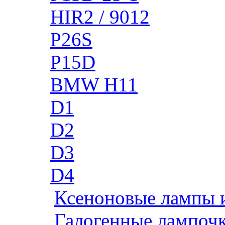
HIR2 / 9012
P26S
P15D
BMW H11
D1
D2
D3
D4
Ксеноновые лампы 
Галогенные лампоч