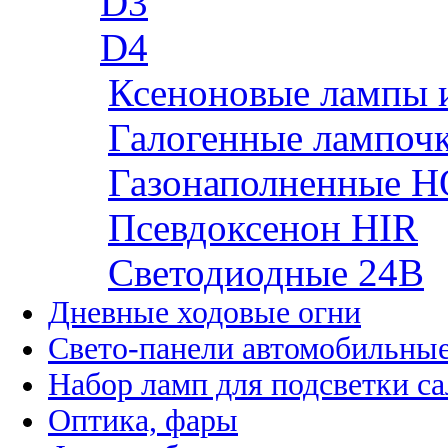
D3
D4
Ксеноновые лампы 
Галогенные лампоч
Газонаполненные H
Псевдоксенон HIR
Cветодиодные 24B
Дневные ходовые огни
Свето-панели автомобильны
Набор ламп для подсветки с
Оптика, фары