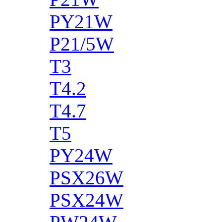
PY21W
P21/5W
T3
T4.2
T4.7
T5
PY24W
PSX26W
PSX24W