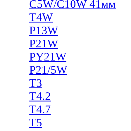
C5W/C10W 41мм
T4W
P13W
P21W
PY21W
P21/5W
T3
T4.2
T4.7
T5