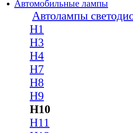
Автомобильные лампы
Автолампы светоди
H1
H3
H4
H7
H8
H9
H10
H11