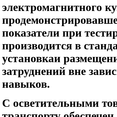
электромагнитного к
продемонстрировавш
показатели при тести
производится в станд
установкаи размещени
затруднений вне зави
навыков.
С осветительными т
транспорту обеспечен