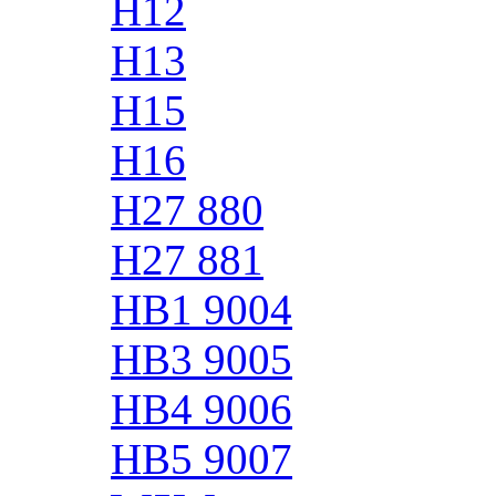
H12
H13
H15
H16
H27 880
H27 881
HB1 9004
HB3 9005
HB4 9006
HB5 9007