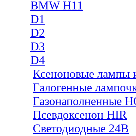
BMW H11
D1
D2
D3
D4
Ксеноновые лампы 
Галогенные лампоч
Газонаполненные H
Псевдоксенон HIR
Cветодиодные 24B