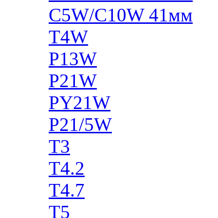
C5W/C10W 41мм
T4W
P13W
P21W
PY21W
P21/5W
T3
T4.2
T4.7
T5