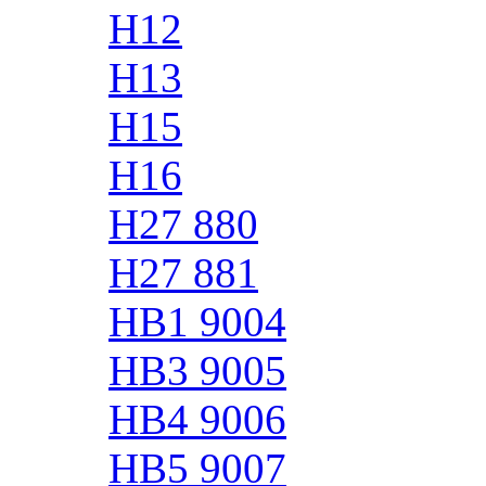
H12
H13
H15
H16
H27 880
H27 881
HB1 9004
HB3 9005
HB4 9006
HB5 9007