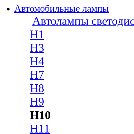
Автомобильные лампы
Автолампы светоди
H1
H3
H4
H7
H8
H9
H10
H11