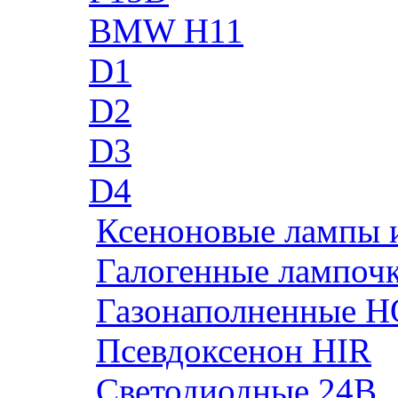
BMW H11
D1
D2
D3
D4
Ксеноновые лампы 
Галогенные лампоч
Газонаполненные H
Псевдоксенон HIR
Cветодиодные 24B