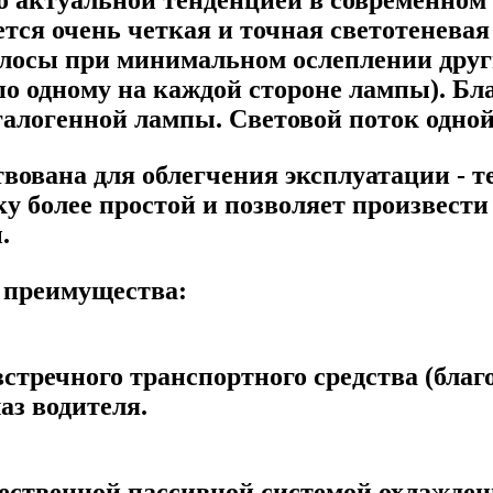
тся очень четкая и точная светотеневая
лосы при минимальном ослеплении друг
(по одному на каждой стороне лампы). Б
 галогенной лампы. Световой поток одно
ована для облегчения эксплуатации - т
у более простой и позволяет произвести
ы.
 преимущества:
тречного транспортного средства (благо
аз водителя.
ственной пассивной системой охлаждени