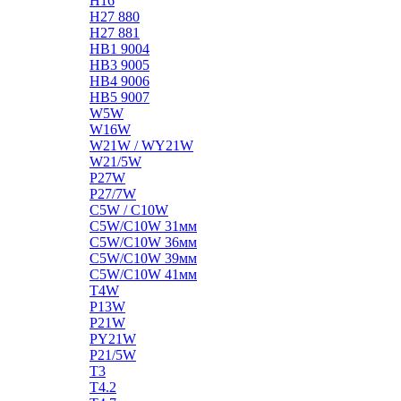
H16
H27 880
H27 881
HB1 9004
HB3 9005
HB4 9006
HB5 9007
W5W
W16W
W21W / WY21W
W21/5W
P27W
P27/7W
C5W / C10W
C5W/C10W 31мм
C5W/C10W 36мм
C5W/C10W 39мм
C5W/C10W 41мм
T4W
P13W
P21W
PY21W
P21/5W
T3
T4.2