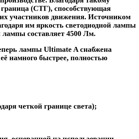
 граница (СТГ), способствующая
их участников движения. Источником
лагодаря им яркость светодиодной лампы
й лампы составляет 4500 Лм.
еперь лампы Ultimate A снабжена
 её намного быстрее, полностью
даря четкой границе света);
я, основанной на использовании