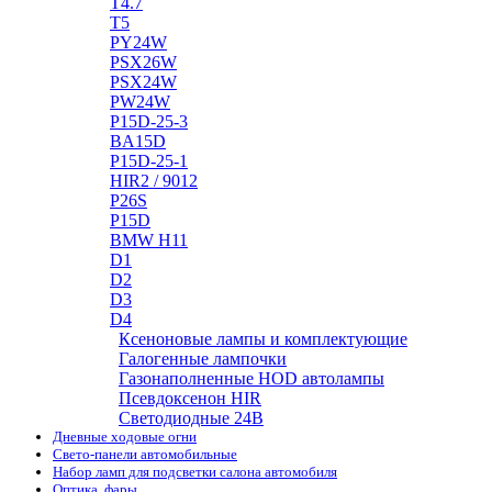
T4.7
T5
PY24W
PSX26W
PSX24W
PW24W
P15D-25-3
BA15D
P15D-25-1
HIR2 / 9012
P26S
P15D
BMW H11
D1
D2
D3
D4
Ксеноновые лампы и комплектующие
Галогенные лампочки
Газонаполненные HOD автолампы
Псевдоксенон HIR
Cветодиодные 24B
Дневные ходовые огни
Свето-панели автомобильные
Набор ламп для подсветки салона автомобиля
Оптика, фары