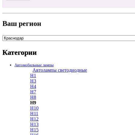
Ваш регион
Категории
Автомобильные лампы
Автолампы светодиодные
H1
H3
H4
H7
H8
H9
H10
H11
H12
H13
H15