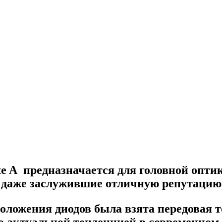
te A
предназначается для головной оптик
 даже заслужившие отличную репутацию 
положения диодов была взята передовая 
актуальной тенденцией в современном 