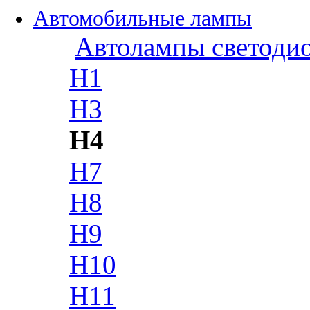
Автомобильные лампы
Автолампы светоди
H1
H3
H4
H7
H8
H9
H10
H11