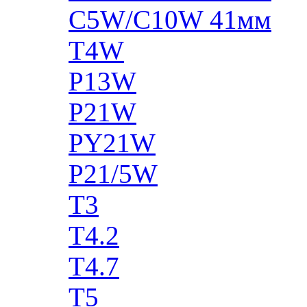
C5W/C10W 41мм
T4W
P13W
P21W
PY21W
P21/5W
T3
T4.2
T4.7
T5