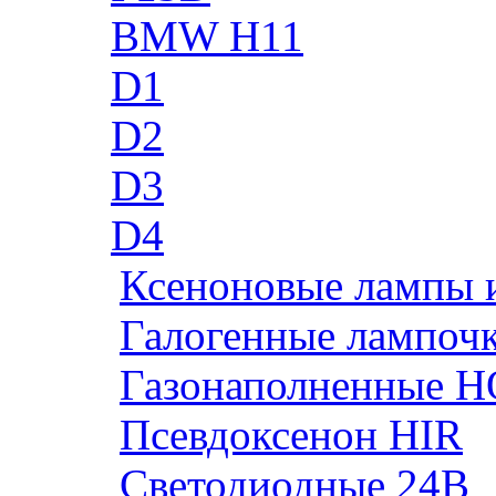
BMW H11
D1
D2
D3
D4
Ксеноновые лампы 
Галогенные лампоч
Газонаполненные H
Псевдоксенон HIR
Cветодиодные 24B