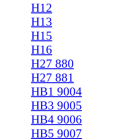
H12
H13
H15
H16
H27 880
H27 881
HB1 9004
HB3 9005
HB4 9006
HB5 9007