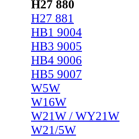
H27 880
H27 881
HB1 9004
HB3 9005
HB4 9006
HB5 9007
W5W
W16W
W21W / WY21W
W21/5W