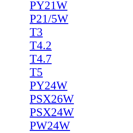
PY21W
P21/5W
T3
T4.2
T4.7
T5
PY24W
PSX26W
PSX24W
PW24W