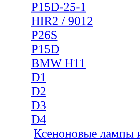
P15D-25-1
HIR2 / 9012
P26S
P15D
BMW H11
D1
D2
D3
D4
Ксеноновые лампы 