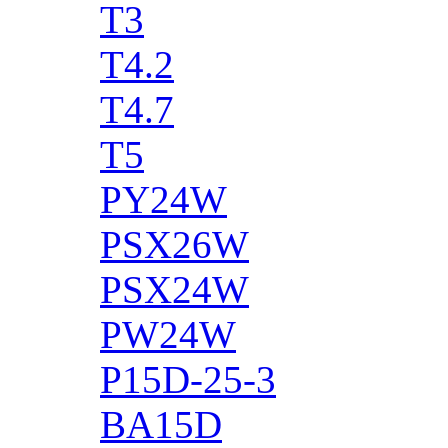
T3
T4.2
T4.7
T5
PY24W
PSX26W
PSX24W
PW24W
P15D-25-3
BA15D