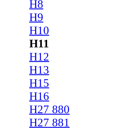
H8
H9
H10
H11
H12
H13
H15
H16
H27 880
H27 881