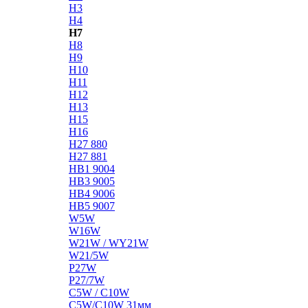
H3
H4
H7
H8
H9
H10
H11
H12
H13
H15
H16
H27 880
H27 881
HB1 9004
HB3 9005
HB4 9006
HB5 9007
W5W
W16W
W21W / WY21W
W21/5W
P27W
P27/7W
C5W / C10W
C5W/C10W 31мм