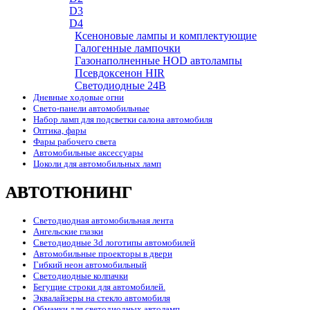
D3
D4
Ксеноновые лампы и комплектующие
Галогенные лампочки
Газонаполненные HOD автолампы
Псевдоксенон HIR
Cветодиодные 24B
Дневные ходовые огни
Свето-панели автомобильные
Набор ламп для подсветки салона автомобиля
Оптика, фары
Фары рабочего света
Автомобильные аксессуары
Цоколи для автомобильных ламп
АВТОТЮНИНГ
Светодиодная автомобильная лента
Ангельские глазки
Светодиодные 3d логотипы автомобилей
Автомобильные проекторы в двери
Гибкий неон автомобильный
Светодиодные колпачки
Бегущие строки для автомобилей.
Эквалайзеры на стекло автомобиля
Обманки для светодиодных автоламп