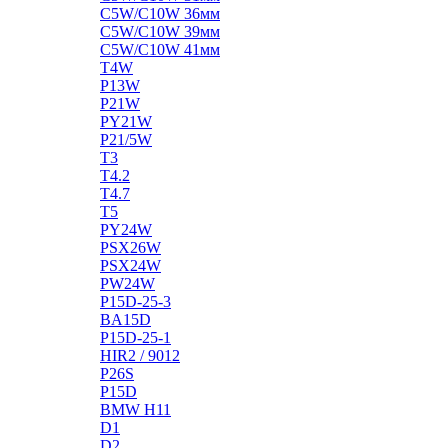
C5W/C10W 36мм
C5W/C10W 39мм
C5W/C10W 41мм
T4W
P13W
P21W
PY21W
P21/5W
T3
T4.2
T4.7
T5
PY24W
PSX26W
PSX24W
PW24W
P15D-25-3
BA15D
P15D-25-1
HIR2 / 9012
P26S
P15D
BMW H11
D1
D2