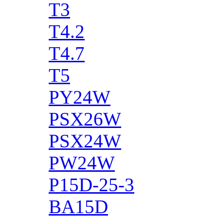
T3
T4.2
T4.7
T5
PY24W
PSX26W
PSX24W
PW24W
P15D-25-3
BA15D