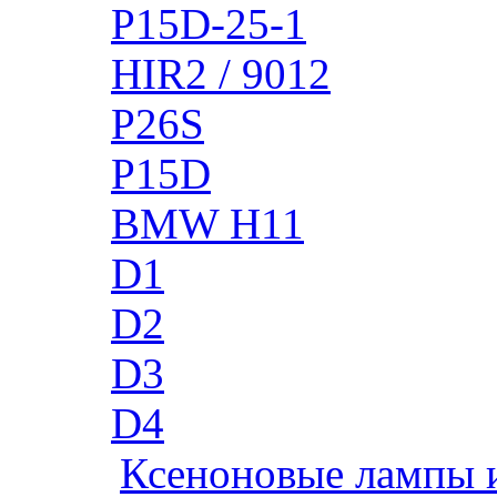
P15D-25-1
HIR2 / 9012
P26S
P15D
BMW H11
D1
D2
D3
D4
Ксеноновые лампы 