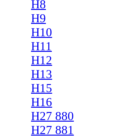
H8
H9
H10
H11
H12
H13
H15
H16
H27 880
H27 881