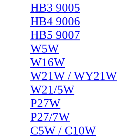
HB3 9005
HB4 9006
HB5 9007
W5W
W16W
W21W / WY21W
W21/5W
P27W
P27/7W
C5W / C10W