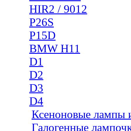
HIR2 / 9012
P26S
P15D
BMW H11
D1
D2
D3
D4
Ксеноновые лампы 
Галогенные лампоч