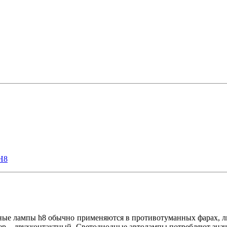
H8
ые лампы h8 обычно применяются в противотуманных фарах, либ
ер – двухконтактный. Светодиодные автолампы потребляют знач