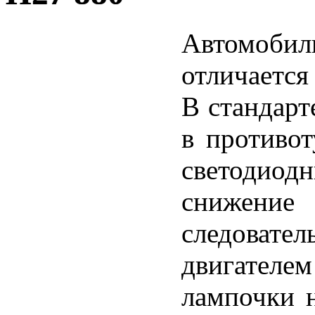
Автомоб
отличаетс
В стандарт
в противо
светодиодн
снижение 
следовател
двигателе
лампочки н