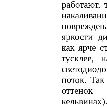
работают, 
накалива
поврежден
яркости д
как ярче с
тусклее, 
светодиод
поток. Так
оттенок 
кельвинах)