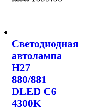
Светодиодная
автолампа
H27
880/881
DLED C6
4300K