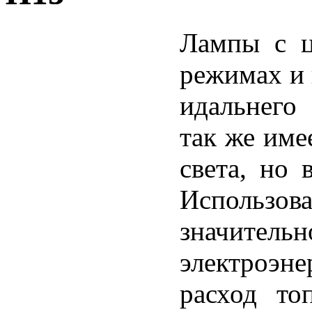
Лампы с ц
режимах и 
идальнего
так же име
света, но 
Использов
значител
электроэне
расход то