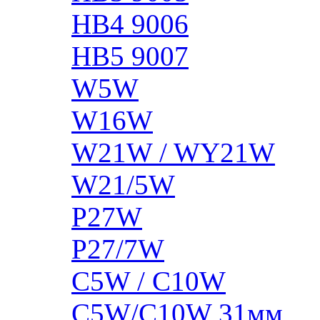
HB4 9006
HB5 9007
W5W
W16W
W21W / WY21W
W21/5W
P27W
P27/7W
C5W / C10W
C5W/C10W 31мм