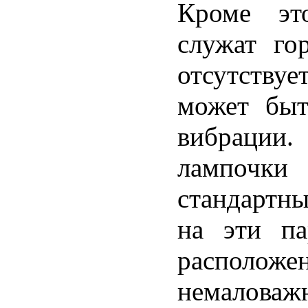
Кроме эт
служат го
отсутству
может быт
вибрации
лампочк
стандартны
на эти па
расположе
немалова