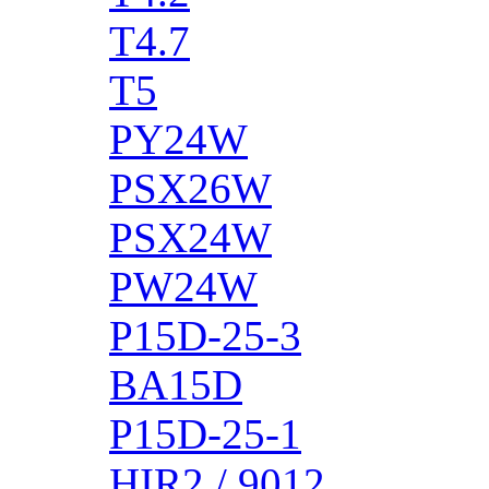
T4.7
T5
PY24W
PSX26W
PSX24W
PW24W
P15D-25-3
BA15D
P15D-25-1
HIR2 / 9012