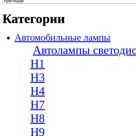
Категории
Автомобильные лампы
Автолампы светоди
H1
H3
H4
H7
H8
H9