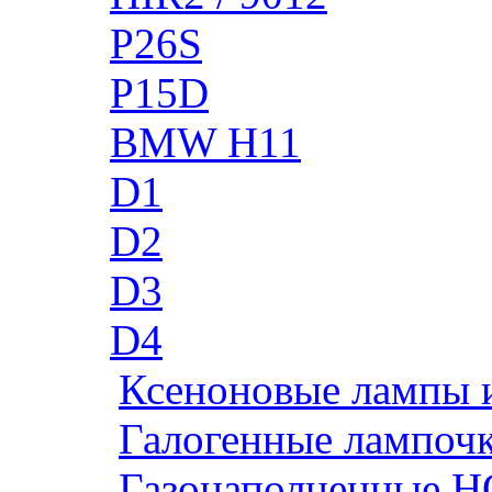
P26S
P15D
BMW H11
D1
D2
D3
D4
Ксеноновые лампы 
Галогенные лампоч
Газонаполненные H