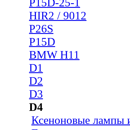
P15D-25-1
HIR2 / 9012
P26S
P15D
BMW H11
D1
D2
D3
D4
Ксеноновые лампы 