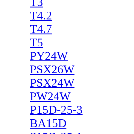
T3
T4.2
T4.7
T5
PY24W
PSX26W
PSX24W
PW24W
P15D-25-3
BA15D