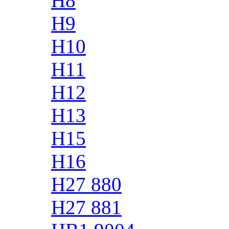
H8
H9
H10
H11
H12
H13
H15
H16
H27 880
H27 881