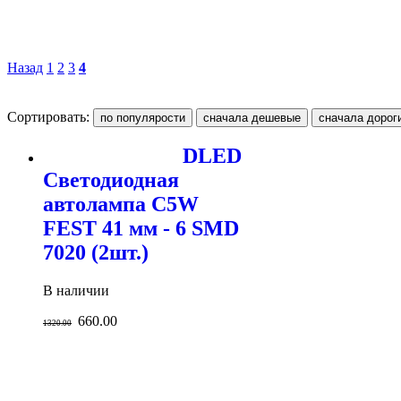
Назад
1
2
3
4
Сортировать:
DLED
Светодиодная
автолампа C5W
FEST 41 мм - 6 SMD
7020 (2шт.)
В наличии
660.00
1320.00