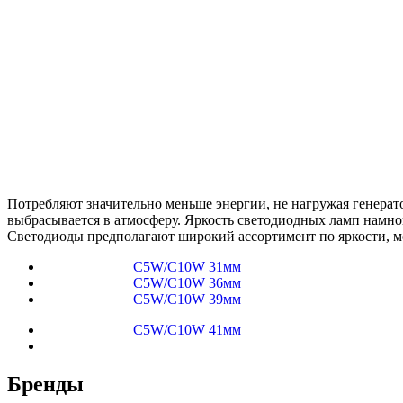
Потребляют значительно меньше энергии, не нагружая генерато
выбрасывается в атмосферу. Яркость светодиодных ламп намно
Светодиоды предполагают широкий ассортимент по яркости, м
C5W/C10W 31мм
C5W/C10W 36мм
C5W/C10W 39мм
C5W/C10W 41мм
Бренды