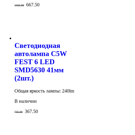
667.50
1335.00
Светодиодная
автолампа C5W
FEST 6 LED
SMD5630 41мм
(2шт.)
Общая яркость лампы: 240lm
В наличии
367.50
735.00